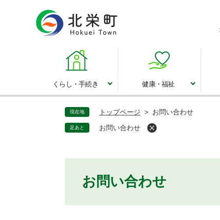
ペ
ー
ジ
の
先
頭
で
くらし・手続き
健康・福祉
くらし・手続き
健康・福祉
す
。
トップページ
>
お問い合わせ
現在地
お問い合わせ
足あと
本
お問い合わせ
文