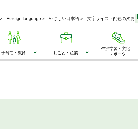
メニューを飛ばして本文へ
Foreign language
やさしい日本語
文字サイズ・配色の変更
生涯学習・文化・
子育て・教育
しごと・産業
スポーツ
子育て・教育
しごと・産業