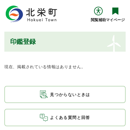
ペ
メニューを飛ばして本文へ
ー
ジ
閲覧補助
マイページ
の
先
頭
本
印鑑登録
で
文
す
。
現在、掲載されている情報はありません。
見つからないときは
よくある質問と回答