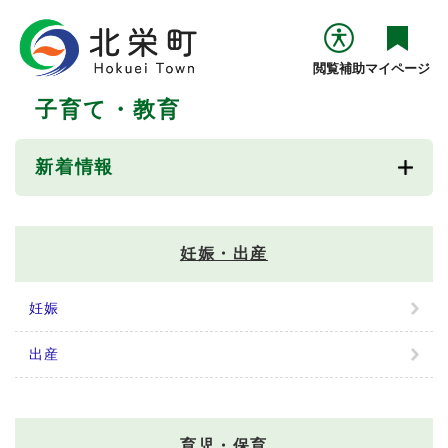
ペ
メニューを飛ばして本文へ
ー
ジ
閲覧補助
マイページ
の
先
子育て・教育
頭
本
で
文
す
新着情報
。
妊娠・出産
妊娠
出産
育児・保育