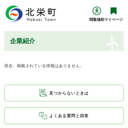
ペ
メニューを飛ばして本文へ
ー
ジ
閲覧補助
マイページ
の
先
頭
本
企業紹介
で
文
す
。
現在、掲載されている情報はありません。
見つからないときは
よくある質問と回答