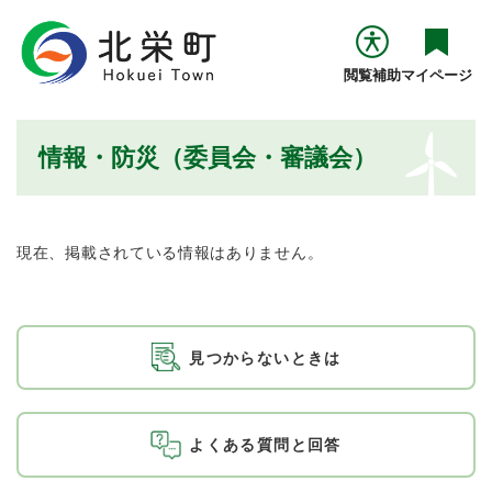
ペ
メニューを飛ばして本文へ
ー
ジ
閲覧補助
マイページ
の
先
頭
本
情報・防災（委員会・審議会）
で
文
す
。
現在、掲載されている情報はありません。
見つからないときは
よくある質問と回答