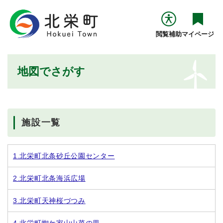
ペ
メニューを飛ばして本文へ
ー
ジ
閲覧補助
マイページ
の
先
頭
本
地図でさがす
で
文
す
。
施設一覧
1.北栄町北条砂丘公園センター
2.北栄町北条海浜広場
3.北栄町天神桜づつみ
4.北栄町蜘ケ家山山菜の里