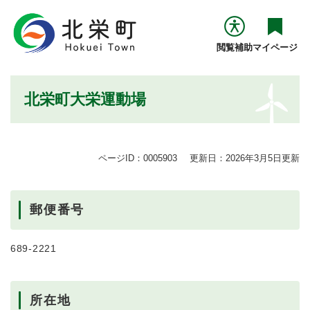
ペ
メニューを飛ばして本文へ
ー
ジ
閲覧補助
マイページ
の
先
頭
本
北栄町大栄運動場
で
文
す
。
ページID：0005903
更新日：2026年3月5日更新
郵便番号
689-2221
所在地