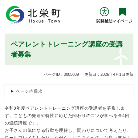
ペ
メニューを飛ばして本文へ
ー
ジ
閲覧補助
マイページ
の
先
頭
本
ペアレントトレーニング講座の受講
で
文
す
者募集
。
ページID：0005039
更新日：2026年4月1日更新
ページ内目次
令和8年度ペアレントトレーニング講座の受講者を募集しま
す。こどもの発達や特性に応じた関わりのコツが学べる全4回
の連続講座です。
お子さんの気になる行動を理解し、関わりについて考えたり、
ロールプレイをしたりしながら、おこさんへのより良い関わり