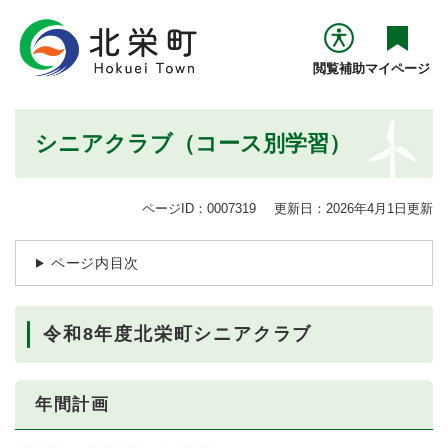
ペ
メニューを飛ばして本文へ
ー
ジ
閲覧補助
マイページ
の
先
頭
本
シニアクラブ（コース別学習）
で
文
す
。
ページID：0007319
更新日：2026年4月1日更新
ページ内目次
令和8年度北栄町シニアクラブ
年間計画