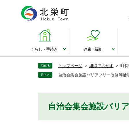
ペ
ー
ジ
の
先
頭
で
くらし・手続き
健康・福祉
くらし・手続き
健康・福祉
す
。
トップページ
>
組織でさがす
>
町長
現在地
自治会集会施設バリアフリー改修等補
足あと
本
自治会集会施設バリ
文