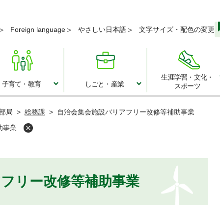
メニューを飛ばして本文へ
Foreign language
やさしい日本語
文字サイズ・配色の変更
生涯学習・文化・
子育て・教育
しごと・産業
スポーツ
子育て・教育
しごと・産業
部局
>
総務課
>
自治会集会施設バリアフリー改修等補助事業
助事業
アフリー改修等補助事業