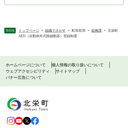
トップページ
>
組織でさがす
>
町長部局
>
総務課
>
北栄町
現在地
AED（自動体外式除細動器）登録制度
ホームページについて
個人情報の取り扱いについて
ウェブアクセシビリティ
サイトマップ
バナー広告について