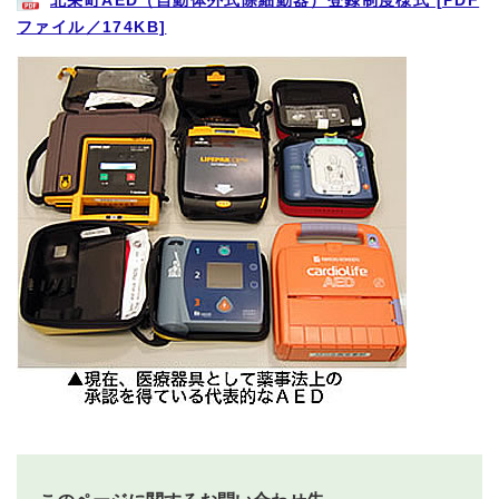
北栄町AED（自動体外式除細動器）登録制度様式 [PDF
ファイル／174KB]