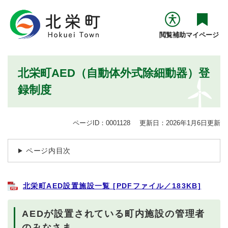
ペ
メニューを飛ばして本文へ
ー
ジ
閲覧補助
マイページ
の
先
頭
本
北栄町AED（自動体外式除細動器）登
で
文
す
録制度
。
ページID：0001128
更新日：2026年1月6日更新
ページ内目次
北栄町AED設置施設一覧 [PDFファイル／183KB]
AEDが設置されている町内施設の管理者
のみなさま