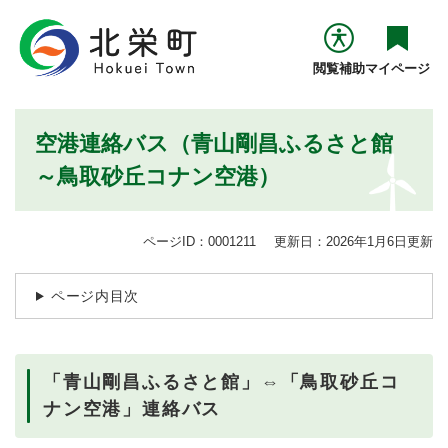
ペ
メニューを飛ばして本文へ
ー
ジ
閲覧補助
マイページ
の
先
頭
本
空港連絡バス（青山剛昌ふるさと館
で
文
す
～鳥取砂丘コナン空港）
。
ページID：0001211
更新日：2026年1月6日更新
ページ内目次
「青山剛昌ふるさと館」⇔「鳥取砂丘コ
ナン空港」連絡バス