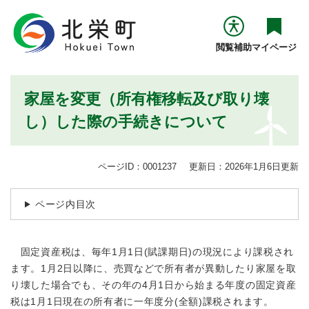
ペ
メニューを飛ばして本文へ
ー
ジ
閲覧補助
マイページ
の
先
頭
本
家屋を変更（所有権移転及び取り壊
で
文
す
し）した際の手続きについて
。
ページID：0001237
更新日：2026年1月6日更新
ページ内目次
固定資産税は、毎年1月1日(賦課期日)の現況により課税され
ます。1月2日以降に、売買などで所有者が異動したり家屋を取
り壊した場合でも、その年の4月1日から始まる年度の固定資産
税は1月1日現在の所有者に一年度分(全額)課税されます。