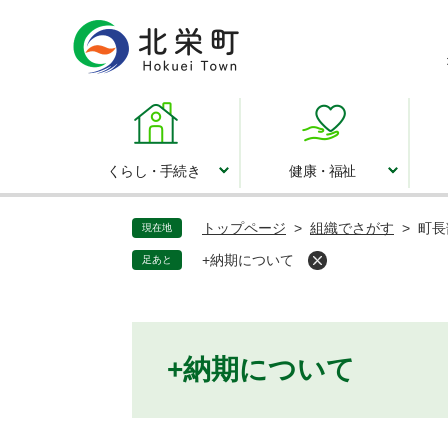
ペ
ー
ジ
の
先
頭
で
くらし・手続き
健康・福祉
くらし・手続き
健康・福祉
す
。
トップページ
>
組織でさがす
>
町長
現在地
+納期について
足あと
本
+納期について
文