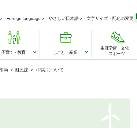
メニューを飛ばして本文へ
Foreign language
やさしい日本語
文字サイズ・配色の変更
生涯学習・文化・
子育て・教育
しごと・産業
スポーツ
子育て・教育
しごと・産業
部局
>
町民課
>
+納期について