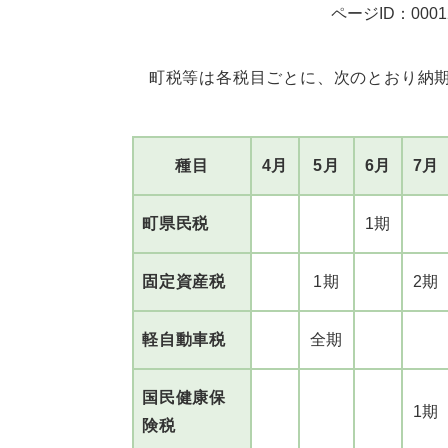
ページID：0001
町税等は各税目ごとに、次のとおり納期
種目
4月
5月
6月
7月
町県民税
1期
固定資産税
1期
2期
軽自動車税
全期
国民健康保
1期
険税