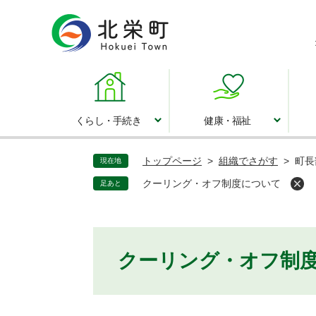
ペ
ー
ジ
の
先
頭
で
くらし・手続き
健康・福祉
くらし・手続き
健康・福祉
す
。
トップページ
>
組織でさがす
>
町長
現在地
クーリング・オフ制度について
足あと
本
クーリング・オフ制
文