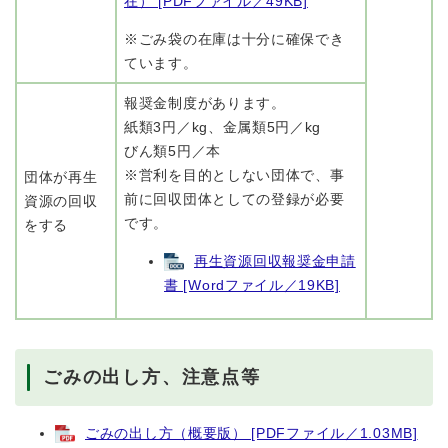
在） [PDFファイル／49KB]
※ごみ袋の在庫は十分に確保でき
ています。
報奨金制度があります。
紙類3円／kg、金属類5円／kg
びん類5円／本
※営利を目的としない団体で、事
団体が再生
前に回収団体としての登録が必要
資源の回収
です。
をする
再生資源回収報奨金申請
書 [Wordファイル／19KB]
ごみの出し方、注意点等
ごみの出し方（概要版） [PDFファイル／1.03MB]