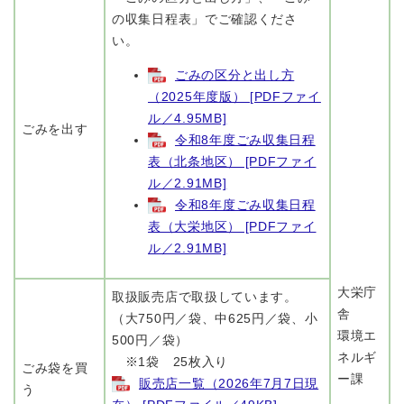
の収集日程表」でご確認くださ
い。
ごみの区分と出し方
（2025年度版） [PDFファイ
ル／4.95MB]
ごみを出す
令和8年度ごみ収集日程
表（北条地区） [PDFファイ
ル／2.91MB]
令和8年度ごみ収集日程
表（大栄地区） [PDFファイ
ル／2.91MB]
大栄庁
取扱販売店で取扱しています。
舎
（大750円／袋、中625円／袋、小
環境エ
500円／袋）
ネルギ
※1袋 25枚入り
ごみ袋を買
ー課
販売店一覧（2026年7月7日現
う