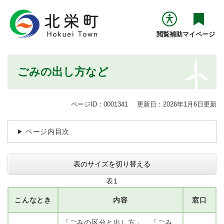
ペ
メニューを飛ばして本文へ
ー
ジ
閲覧補助
マイページ
の
先
頭
本
ごみの出し方など
で
文
す
。
ページID：0001341
更新日：2026年1月6日更新
ページ内目次
表のサイズを切り替える
表1
こんなとき
内容
窓口
「ごみの区分と出し方」、「ごみ