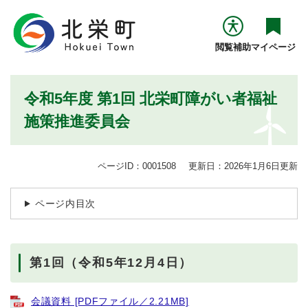
ペ
メニューを飛ばして本文へ
ー
ジ
閲覧補助
マイページ
の
先
頭
本
令和5年度 第1回 北栄町障がい者福祉
で
文
す
施策推進委員会
。
ページID：0001508
更新日：2026年1月6日更新
ページ内目次
第1回（令和5年12月4日）
会議資料 [PDFファイル／2.21MB]