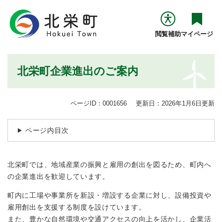
ペ
メニューを飛ばして本文へ
ー
ジ
閲覧補助
マイページ
の
先
頭
本
北栄町企業進出のご案内
で
文
す
。
ページID：0001656
更新日：2026年1月6日更新
ページ内目次
北栄町では、地域産業の振興と雇用の創出を図るため、町内へ
の企業進出を歓迎しています。
町内に工場や事業所を新設・増設する企業に対し、設備投資や
雇用創出を支援する制度を設けています。
また、豊かな自然環境や交通アクセスの向上を活かし、企業活