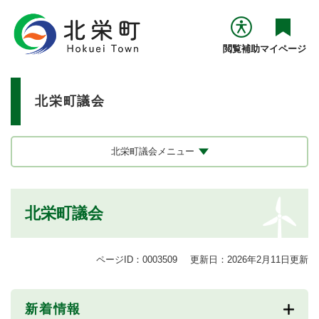
ペ
メニューを飛ばして本文へ
ー
ジ
閲覧補助
マイページ
の
先
頭
北栄町議会
で
す
。
北栄町議会メニュー
本
北栄町議会
文
ページID：0003509
更新日：2026年2月11日更新
新着情報