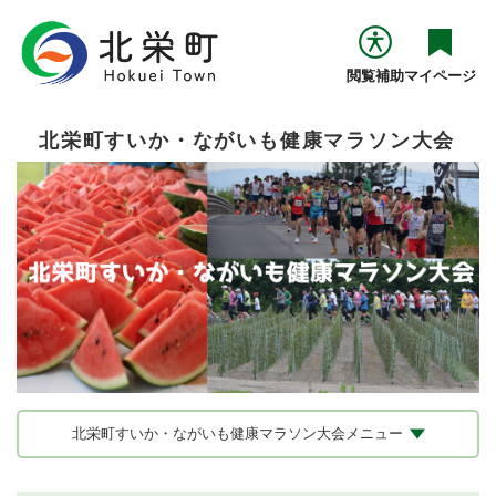
ペ
メニューを飛ばして本文へ
ー
ジ
閲覧補助
マイページ
の
先
頭
北栄町すいか・ながいも健康マラソン大会
で
す
。
北栄町すいか・ながいも健康マラソン大会メニュー