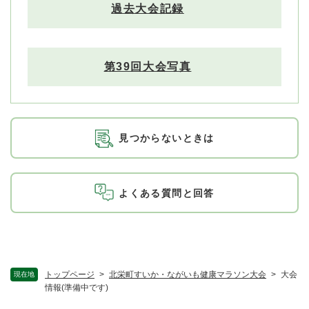
過去大会記録
第39回大会写真
見つからないときは
よくある質問と回答
トップページ
>
北栄町すいか・ながいも健康マラソン大会
>
大会
現在地
情報(準備中です)