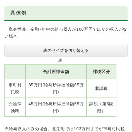
具体例
単身世帯、令和7年中の給与収入が100万円でほかの収入がな
い場合
表のサイズを切り替える
表
合計所得金額
課税区分
市町村
35万円(給与所得控除額65万
非課税
民税
円)
介護保
45万円(給与所得控除額55万
課税（第6段
険料
円)
階）
※給与収入のみの場合、北栄町では103万円までが市町村民税