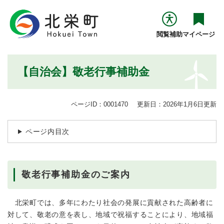
ペ
メニューを飛ばして本文へ
ー
ジ
閲覧補助
マイページ
の
先
頭
本
【自治会】敬老行事補助金
で
文
す
。
ページID：0001470
更新日：2026年1月6日更新
ページ内目次
敬老行事補助金のご案内
北栄町では、多年にわたり社会の発展に貢献された高齢者に
対して、敬老の意を表し、地域で祝福することにより、地域福