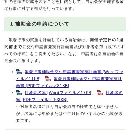
祉の意識の醸成を図ることを目的として、自治会が実施する敬
老行事に対する補助を行っています。
1.補助金の申請について
敬老行事の実施を計画している自治会は、
開催予定日の2週
間前までに
交付申請書兼実施計画書及び対象者名簿（以下のす
べての様式）をご提出ください。なお、申請者は各自治会の自
治会長に限ります。
敬老行事補助金交付申請書兼実施計画書 [Wordファ
イル／11KB]
敬老行事補助金交付申請書兼実施計
画書 [PDFファイル／81KB]
対象者名簿 [Wordファイル／17KB]
対象者名
簿 [PDFファイル／103KB]
※対象者名簿に限り自治会独自の様式でも構いません
が、名簿には年齢または生年月日のいずれかの記載が必
要です。