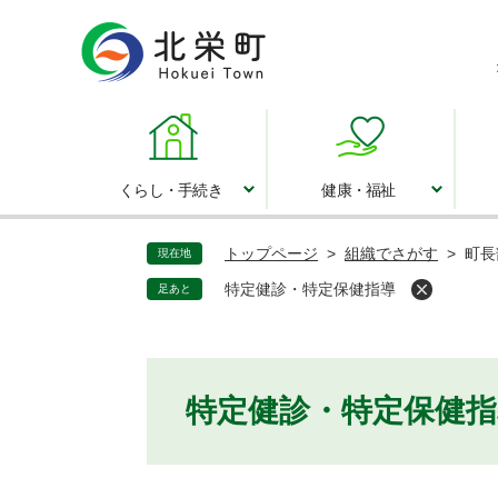
ペ
ー
ジ
の
先
頭
で
くらし・手続き
健康・福祉
くらし・手続き
健康・福祉
す
。
トップページ
>
組織でさがす
>
町長
現在地
特定健診・特定保健指導
足あと
本
特定健診・特定保健指
文