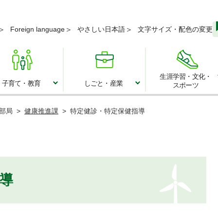
メニューを飛ばして本文へ
Foreign language
やさしい日本語
文字サイズ・配色の変更
生涯学習・文化・
子育て・教育
しごと・産業
スポーツ
子育て・教育
しごと・産業
部局
>
健康推進課
>
特定健診・特定保健指導
導