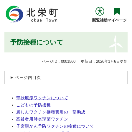
ペ
メニューを飛ばして本文へ
ー
ジ
閲覧補助
マイページ
の
先
頭
本
予防接種について
で
文
す
。
ページID：0001560
更新日：2026年1月6日更新
ページ内目次
帯状疱疹ワクチンについて
こどもの予防接種
風しんワクチン接種費用の一部助成
高齢者用肺炎球菌ワクチン
子宮頸がん予防ワクチンの接種について