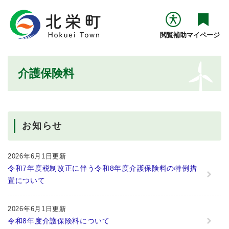
ペ
メニューを飛ばして本文へ
ー
ジ
閲覧補助
マイページ
の
先
頭
本
介護保険料
で
文
す
。
お知らせ
2026年6月1日更新
令和7年度税制改正に伴う令和8年度介護保険料の特例措
置について
2026年6月1日更新
令和8年度介護保険料について