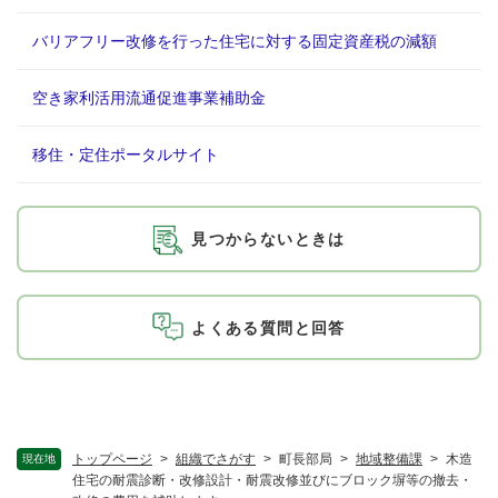
バリアフリー改修を行った住宅に対する固定資産税の減額
空き家利活用流通促進事業補助金
移住・定住ポータルサイト
見つからないときは
よくある質問と回答
トップページ
>
組織でさがす
>
町長部局
>
地域整備課
>
木造
現在地
住宅の耐震診断・改修設計・耐震改修並びにブロック塀等の撤去・