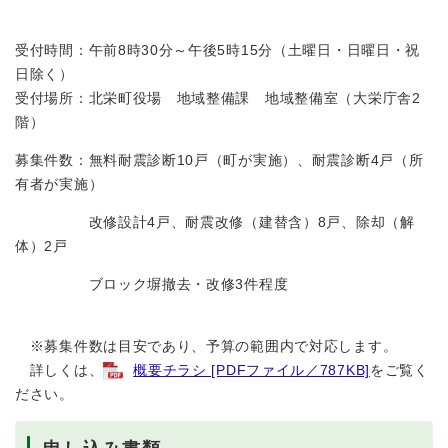
受付時間：午前8時30分～午後5時15分（土曜日・日曜日・祝
日除く）
受付場所：北栄町役場 地域整備課 地域整備室（大栄庁舎2
階）
募集件数：無料耐震診断10戸（町が実施）、耐震診断4戸（所
有者が実施）
改修設計4戸、耐震改修（建替含）8戸、除却（解
体）2戸
ブロック塀撤去・改修3件程度
※募集件数は目安であり、予算の範囲内で対応します。
詳しくは、
概要チラシ [PDFファイル／787KB]
をご覧く
ださい。