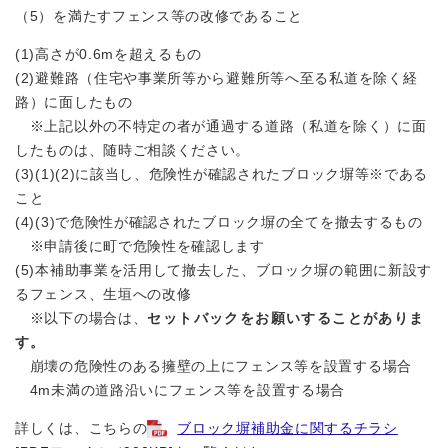
（5）を満たすフェンス等の改修であること
(1)高さが0.6mを超えるもの
(2)避難路（住宅や事業所等から避難所等へ至る私道を除く経
路）に面したもの
※上記以外の不特定の者が通過する道路（私道を除く）に面
したものは、随時ご相談ください。
(3)(1)(2)に該当し、危険性が確認されたブロック塀等※である
こと
(4)(3)で危険性が確認されたブロック塀の全てを撤去するもの
※申請後に町で危険性を確認します
(5)本補助事業を活用して撤去した、ブロック塀の範囲に新設す
るフェンス、生垣への改修
※以下の場合は、
セットバックをお願いすることがありま
す。
崩壊の危険性のある擁壁の上にフェンス等を設置する場合
4m未満の道路沿いにフェンス等を設置する場合
詳しくは、こちらの
ブロック塀補助金に関するチラシ