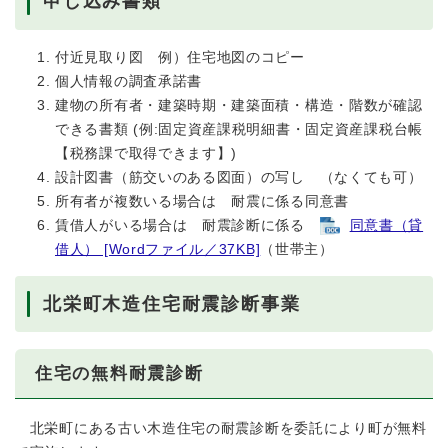
申し込み書類
付近見取り図 例）住宅地図のコピー
個人情報の調査承諾書
建物の所有者・建築時期・建築面積・構造・階数が確認
できる書類 (例:固定資産課税明細書・固定資産課税台帳
【税務課で取得できます】)
設計図書（筋交いのある図面）の写し （なくても可）
所有者が複数いる場合は 耐震に係る同意書
賃借人がいる場合は 耐震診断に係る
同意書（貸
借人） [Wordファイル／37KB]
（世帯主）
北栄町木造住宅耐震診断事業
住宅の無料耐震診断
北栄町にある古い木造住宅の耐震診断を委託により町が無料