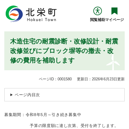
ペ
メニューを飛ばして本文へ
ー
ジ
閲覧補助
マイページ
の
先
頭
本
木造住宅の耐震診断・改修設計・耐震
で
文
す
改修並びにブロック塀等の撤去・改
。
修の費用を補助します
ページID：0001580
更新日：2026年6月23日更新
ページ内目次
募集期間：令和8年5月～引き続き募集中
予算の限度額に達し次第、受付を終了します。