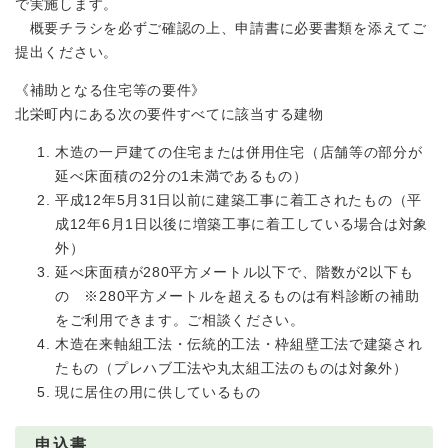
で実施します。
概要チラシを必ずご確認の上、申請書に必要書類を添えてご
提出ください。
《補助となる住宅等の要件》
北栄町内にある次の要件すべてに該当する建物
木造の一戸建ての住宅または併用住宅（店舗等の部分が
延べ床面積の2分の1未満であるもの）
平成12年5月31日以前に建築工事に着工されたもの（平
成12年6月1日以後に増築工事に着工している場合は対象
外）
延べ床面積が280平方メートル以下で、階数が2以下も
の ※280平方メートルを超えるものは有料診断の補助
をご利用できます。ご相談ください。
木造在来軸組工法・伝統的工法・枠組壁工法で建築され
たもの（プレハブ工法や丸太組工法のものは対象外）
現に居住の用に供しているもの
申込書