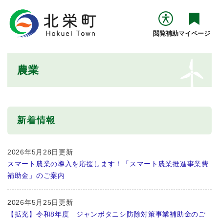
ペ
メニューを飛ばして本文へ
ー
ジ
閲覧補助
マイページ
の
先
頭
本
農業
で
文
す
。
新着情報
2026年5月28日更新
スマート農業の導入を応援します！「スマート農業推進事業費
補助金」のご案内
2026年5月25日更新
【拡充】令和8年度 ジャンボタニシ防除対策事業補助金のご