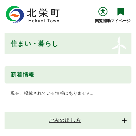
ペ
メニューを飛ばして本文へ
ー
ジ
閲覧補助
マイページ
の
先
頭
本
住まい・暮らし
で
文
す
。
新着情報
現在、掲載されている情報はありません。
ごみの出し方