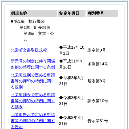
例規名称
制定年月日
種別番号
■ 第3編 執行機関
第1章 町長部局
第3節 文書・公
印
◆平成17年10
北栄町文書取扱規程
訓令第9号
月1日
新元号の制定に伴う関係
◆平成31年4
条例第14号
条例の整理に関する条例
月18日
北栄町規則で定める申請
◆令和3年3月
書等の押印の特例に関す
規則第8号
31日
る規則
北栄町訓令で定める申請
◆令和3年3月
書等の押印の特例に関す
訓令第10号
31日
る訓令
北栄町告示で定める申請
◆令和3年3月
書等の押印の特例に関す
告示第51号
31日
る告示