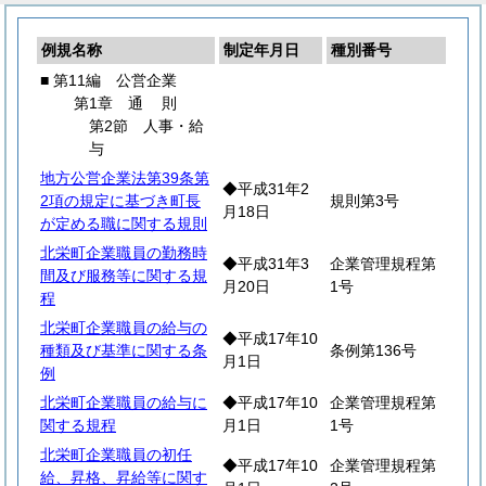
例規名称
制定年月日
種別番号
■ 第11編 公営企業
第1章
通
則
第2節 人事・給
与
地方公営企業法第39条第
◆平成31年2
2項の規定に基づき町長
規則第3号
月18日
が定める職に関する規則
北栄町企業職員の勤務時
◆平成31年3
企業管理規程第
間及び服務等に関する規
月20日
1号
程
北栄町企業職員の給与の
◆平成17年10
種類及び基準に関する条
条例第136号
月1日
例
北栄町企業職員の給与に
◆平成17年10
企業管理規程第
関する規程
月1日
1号
北栄町企業職員の初任
◆平成17年10
企業管理規程第
給、昇格、昇給等に関す