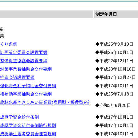
制定年月日
産
農
業
くり条例
◆平成25年9月19日
計画策定委員会設置要綱
◆平成25年10月1日
整備促進協議会設置要綱
◆平成22年12月1日
対策事業費補助金交付要綱
◆平成23年10月18日
推進会議設置要領
◆平成17年12月27日
強化資金利子補助金交付要綱
◆平成17年10月1日
接補助事業補助金交付要綱
◆平成25年7月18日
農林水産ささえあい事業費(雇用型・援農型)補
◆令和3年6月28日
成奨学資金給付条例
◆平成17年10月1日
成奨学資金給付条例施行規則
◆平成17年10月1日
成奨学生選考委員会運営規則
◆平成17年10月1日