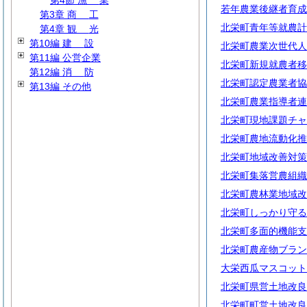
第4節
漁
業
若年農業後継者育成
第3章
商
工
北栄町青年等就農計
第4章
観
光
第10編
建
設
北栄町農業次世代人
第11編 公営企業
北栄町新規就農者移
第12編
消
防
北栄町認定農業者協
第13編 その他
北栄町農業指導者連
北栄町現地課題チャ
北栄町農地流動化推
北栄町地域改善対策
北栄町集落営農組織
北栄町農林業地域改
北栄町しっかり守る
北栄町多面的機能支
北栄町農産物ブラン
大栄西瓜マスコット
北栄町県営土地改良
北栄町町営土地改良