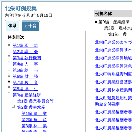
北栄町例規集
例規名称
内容現在 令和8年5月19日
■ 第9編 産業経済
体系
五十音
第2章 農林水
第1節
体系目次
北栄町農業のまちづ
第1編
総
規
北栄町農業振興基本
第2編
議
会
第3編 執行機関
北栄町農業振興地域
第4編
人
事
北栄町農業振興緊急
第5編
給
与
北栄町特別融資制度
第6編
財
務
北栄町農業経営基盤
第7編
教
育
第8編
厚
生
北栄町農林水産業間
第9編 産業経済
北栄町緊急雇用対策
第1章 農業委員会等
助金交付要綱
第2章 農林水産
北栄町農業後継者養
第1節
農
業
第2節
畜
産
北栄町農業後継者養
第3節
林
業
北栄町農業後継者養