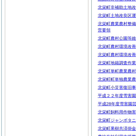
北栄町非補助土地改
北栄町土地改良区運
北栄町農業農村整備
営要領
北栄町農村公園等維
北栄町農村環境改善
北栄町農村環境改善
北栄町地籍調査作業
北栄町単町農業農村
北栄町町単独農業農
北栄町小災害復旧事
平成２２年度雪害園
平成28年度雪害園
北栄町飼料用作物害
北栄町ジャンボタニ
北栄町果樹共済掛金