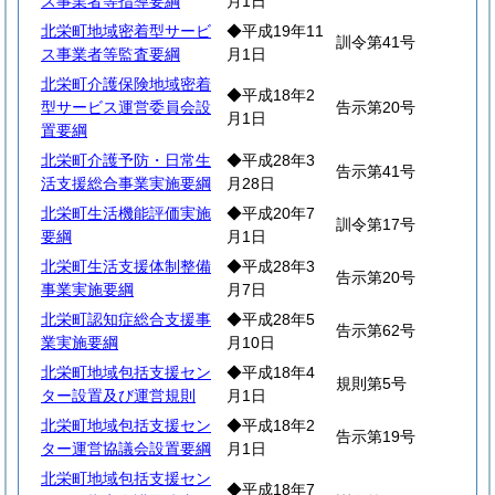
ス事業者等指導要綱
月1日
北栄町地域密着型サービ
◆平成19年11
訓令第41号
ス事業者等監査要綱
月1日
北栄町介護保険地域密着
◆平成18年2
型サービス運営委員会設
告示第20号
月1日
置要綱
北栄町介護予防・日常生
◆平成28年3
告示第41号
活支援総合事業実施要綱
月28日
北栄町生活機能評価実施
◆平成20年7
訓令第17号
要綱
月1日
北栄町生活支援体制整備
◆平成28年3
告示第20号
事業実施要綱
月7日
北栄町認知症総合支援事
◆平成28年5
告示第62号
業実施要綱
月10日
北栄町地域包括支援セン
◆平成18年4
規則第5号
ター設置及び運営規則
月1日
北栄町地域包括支援セン
◆平成18年2
告示第19号
ター運営協議会設置要綱
月1日
北栄町地域包括支援セン
◆平成18年7