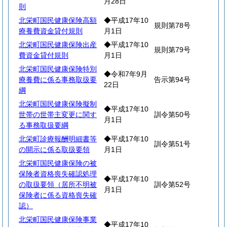
月28日
則
北栄町国民健康保険高額
◆平成17年10
規則第78号
療養費資金貸付規則
月1日
北栄町国民健康保険出産
◆平成17年10
規則第79号
費資金貸付規則
月1日
北栄町国民健康保険特別
◆令和7年9月
療養費に係る事務取扱要
告示第94号
22日
綱
北栄町国民健康保険擬制
◆平成17年10
世帯の世帯主変更に関す
訓令第50号
月1日
る事務取扱要綱
北栄町診療報酬明細書等
◆平成17年10
訓令第51号
の開示に係る取扱要領
月1日
北栄町国民健康保険の被
保険者資格喪失確認処理
◆平成17年10
の取扱要領（居所不明被
訓令第52号
月1日
保険者に係る資格喪失確
認）
北栄町国民健康保険事業
◆平成17年10