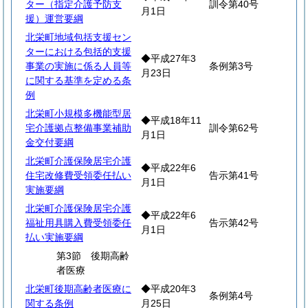
ター（指定介護予防支
訓令第40号
月1日
援）運営要綱
北栄町地域包括支援セン
ターにおける包括的支援
◆平成27年3
事業の実施に係る人員等
条例第3号
月23日
に関する基準を定める条
例
北栄町小規模多機能型居
◆平成18年11
宅介護拠点整備事業補助
訓令第62号
月1日
金交付要綱
北栄町介護保険居宅介護
◆平成22年6
住宅改修費受領委任払い
告示第41号
月1日
実施要綱
北栄町介護保険居宅介護
◆平成22年6
福祉用具購入費受領委任
告示第42号
月1日
払い実施要綱
第3節 後期高齢
者医療
北栄町後期高齢者医療に
◆平成20年3
条例第4号
関する条例
月25日