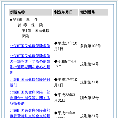
例規名称
制定年月日
種別番号
■ 第8編
厚
生
第3章
保
険
第1節 国民健康
保険
◆平成17年10
北栄町国民健康保険条例
条例第105号
月1日
北栄町国民健康保険条例
の一部を改正する条例附
◆令和5年4月
規則第14号
則の適用期間を定める規
17日
則
北栄町国民健康保険給付
◆平成17年10
規則第77号
規則
月1日
北栄町国民健康保険一部
◆平成23年3
負担金の減免等に関する
訓令第18号
月31日
取扱要綱
北栄町国民健康保険高額
◆平成21年8
療養費特別支給金支給規
規則第21号