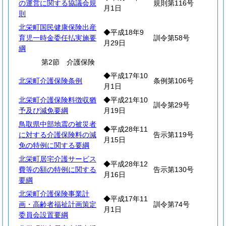
の運営に関する協議会規
規則第116号
月1日
則
北栄町国民健康保険出産
◆平成18年9
育児一時金委任払実施要
訓令第58号
月29日
綱
第2節 介護保険
◆平成17年10
北栄町介護保険条例
条例第106号
月1日
北栄町介護保険料徴収猶
◆平成21年10
訓令第29号
予及び減免要綱
月19日
鳥取県中部地震の被災者
◆平成28年11
に対する介護保険料の減
告示第119号
月15日
免の特例に関する要綱
北栄町居宅介護サービス
◆平成28年12
費等の額の特例に関する
告示第130号
月16日
要綱
北栄町介護保険事業計
◆平成17年11
画・高齢者福祉計画策定
訓令第74号
月1日
委員会設置要綱