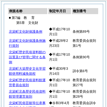
例規名称
制定年月日
種別番号
■ 第7編
教
育
第5章 文化財
◆平成17年10
北栄町文化財保護条例
条例第89号
月1日
北栄町文化財保護条例施
◆平成28年2
教育委員会規則
行規則
月23日
第1号
北栄町歴史民俗資料館の
◆平成17年10
設置及び管理に関する条
条例第90号
月1日
例
北栄町大栄歴史文化学習
◆平成30年3
訓令第6号
館使用料減免規程
月14日
北栄町歴史民俗資料館運
◆平成17年10
教育委員会規則
営委員会規則
月1日
第27号
北栄町北条歴史民俗資料
◆平成17年10
教育委員会規則
館管理運営規則
月1日
第28号
北栄町民俗芸能等伝承事
◆令和3年4月
教育委員会訓令