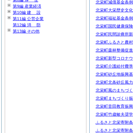
第8編
厚
生
北栄町減債基金条例
第9編 産業経済
北栄町大栄歴史文化
第10編
建
設
北栄町福祉基金条例
第11編 公営企業
第12編
消
防
北栄町国民健康保険
第13編 その他
北栄町民間診療所新
北栄町ふるさと農村
北栄町森林整備促進
北栄町新型コロナウ
北栄町介護給付費準
北栄町砂丘地振興基
北栄町北条砂丘風力
北栄町風のまちづく
北栄町まちづくり振
北栄町音田教育振興
北栄町竹歳敏夫奨学
ふるさと北栄寄附条
ふるさと北栄寄附条