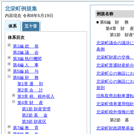
北栄町例規集
例規名称
内容現在 令和8年5月19日
■ 第6編
財
務
体系
五十音
第4章
財
第1節 財産
体系目次
北栄町議会の議決に
第1編
総
規
条例
第2編
議
会
北栄町財産の交換、
第3編 執行機関
第4編
人
事
北栄町普通財産処分
第5編
給
与
北栄町公の施設にお
第6編
財
務
北栄町公の施設にお
第1章
通
則
規則
第2章
会
計
旧鳥取県自動車運転
第3章 税、税外収入
第4章
財
産
北栄町債券運用指針
第1節 財産管理
北栄町税外債権の管
第2節
基
金
第2節
第3節 財産区
第7編
教
育
北栄町財政調整基金