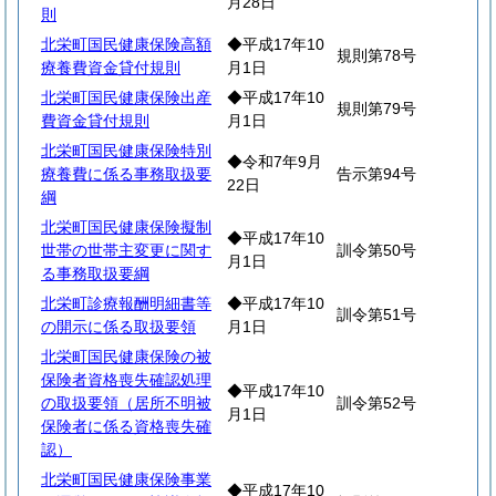
月28日
則
北栄町国民健康保険高額
◆平成17年10
規則第78号
療養費資金貸付規則
月1日
北栄町国民健康保険出産
◆平成17年10
規則第79号
費資金貸付規則
月1日
北栄町国民健康保険特別
◆令和7年9月
療養費に係る事務取扱要
告示第94号
22日
綱
北栄町国民健康保険擬制
◆平成17年10
世帯の世帯主変更に関す
訓令第50号
月1日
る事務取扱要綱
北栄町診療報酬明細書等
◆平成17年10
訓令第51号
の開示に係る取扱要領
月1日
北栄町国民健康保険の被
保険者資格喪失確認処理
◆平成17年10
の取扱要領（居所不明被
訓令第52号
月1日
保険者に係る資格喪失確
認）
北栄町国民健康保険事業
◆平成17年10