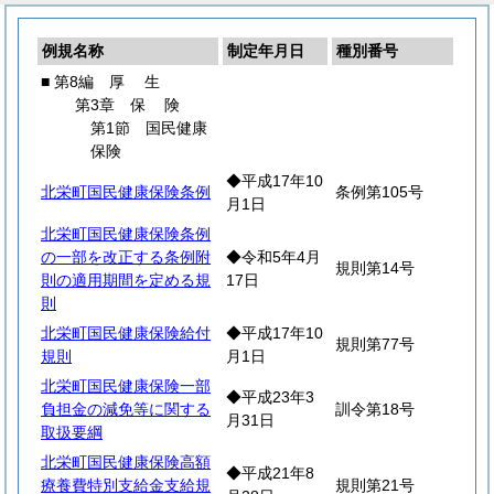
例規名称
制定年月日
種別番号
■ 第8編
厚
生
第3章
保
険
第1節 国民健康
保険
◆平成17年10
北栄町国民健康保険条例
条例第105号
月1日
北栄町国民健康保険条例
の一部を改正する条例附
◆令和5年4月
規則第14号
則の適用期間を定める規
17日
則
北栄町国民健康保険給付
◆平成17年10
規則第77号
規則
月1日
北栄町国民健康保険一部
◆平成23年3
負担金の減免等に関する
訓令第18号
月31日
取扱要綱
北栄町国民健康保険高額
◆平成21年8
療養費特別支給金支給規
規則第21号