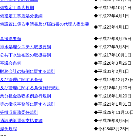
備指定工事店規則
◆平成17年10月1日
備指定工事店処分要綱
◆平成23年4月1日
備設置に係る申請書及び届出書の代理人提出要
◆平成23年4月1日
真撮影要領
◆平成27年8月25日
排水処理システム取扱要綱
◆平成27年9月3日
公共下水道布設の取扱要綱
◆平成17年10月1日
審議会条例
◆平成20年3月25日
財務会計の特例に関する規則
◆平成31年2月1日
及び管理に関する条例
◆平成17年12月27日
及び管理に関する条例施行規則
◆平成18年1月20日
業分担金徴収条例施行規則
◆平成18年1月20日
等の徴収事務等に関する規則
◆平成23年1月31日
等徴収事務委任規則
◆平成29年11月10日
過誤納返還金支払要綱
◆平成26年8月5日
減免規程
◆令和8年3月25日