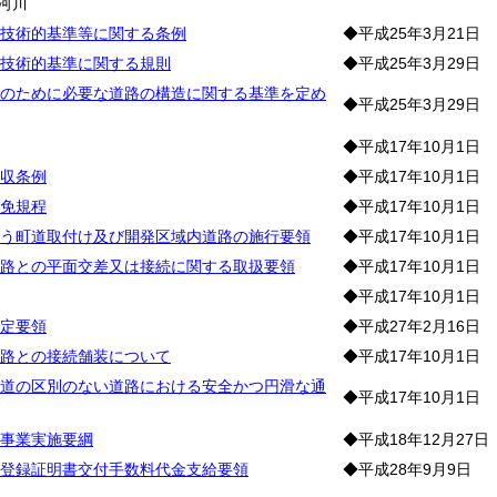
河川
技術的基準等に関する条例
◆平成25年3月21日
技術的基準に関する規則
◆平成25年3月29日
のために必要な道路の構造に関する基準を定め
◆平成25年3月29日
◆平成17年10月1日
収条例
◆平成17年10月1日
免規程
◆平成17年10月1日
う町道取付け及び開発区域内道路の施行要領
◆平成17年10月1日
路との平面交差又は接続に関する取扱要領
◆平成17年10月1日
◆平成17年10月1日
定要領
◆平成27年2月16日
路との接続舗装について
◆平成17年10月1日
道の区別のない道路における安全かつ円滑な通
◆平成17年10月1日
事業実施要綱
◆平成18年12月27日
登録証明書交付手数料代金支給要領
◆平成28年9月9日