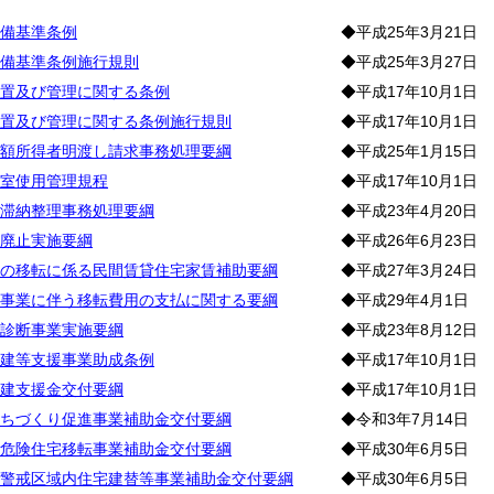
宅
備基準条例
◆平成25年3月21日
備基準条例施行規則
◆平成25年3月27日
置及び管理に関する条例
◆平成17年10月1日
置及び管理に関する条例施行規則
◆平成17年10月1日
額所得者明渡し請求事務処理要綱
◆平成25年1月15日
室使用管理規程
◆平成17年10月1日
滞納整理事務処理要綱
◆平成23年4月20日
廃止実施要綱
◆平成26年6月23日
の移転に係る民間賃貸住宅家賃補助要綱
◆平成27年3月24日
事業に伴う移転費用の支払に関する要綱
◆平成29年4月1日
診断事業実施要綱
◆平成23年8月12日
建等支援事業助成条例
◆平成17年10月1日
建支援金交付要綱
◆平成17年10月1日
ちづくり促進事業補助金交付要綱
◆令和3年7月14日
危険住宅移転事業補助金交付要綱
◆平成30年6月5日
警戒区域内住宅建替等事業補助金交付要綱
◆平成30年6月5日