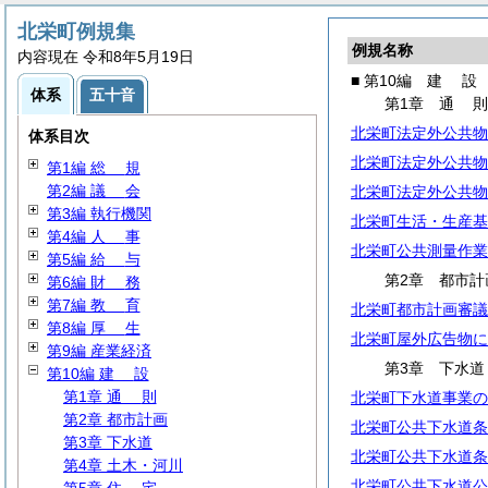
北栄町例規集
例規名称
内容現在 令和8年5月19日
■ 第10編
建
設
体系
五十音
第1章
通
北栄町法定外公共物
体系目次
北栄町法定外公共物
第1編
総
規
第2編
議
会
北栄町法定外公共物
第3編 執行機関
北栄町生活・生産基
第4編
人
事
北栄町公共測量作業
第5編
給
与
第2章 都市計
第6編
財
務
第7編
教
育
北栄町都市計画審議
第8編
厚
生
北栄町屋外広告物に
第9編 産業経済
第3章 下水道
第10編
建
設
第1章
通
則
北栄町下水道事業の
第2章 都市計画
北栄町公共下水道条
第3章 下水道
北栄町公共下水道条
第4章 土木・河川
北栄町公共下水道公