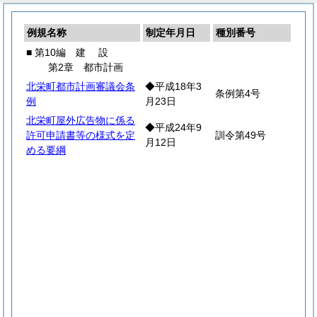
例規名称
制定年月日
種別番号
■ 第10編
建
設
第2章 都市計画
北栄町都市計画審議会条
◆平成18年3
条例第4号
例
月23日
北栄町屋外広告物に係る
◆平成24年9
許可申請書等の様式を定
訓令第49号
月12日
める要綱