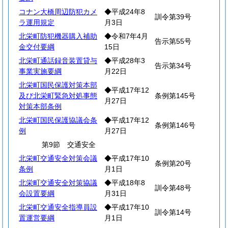
コナン大橋周辺防犯カメ
◆平成24年8
訓令第39号
ラ運用規定
月3日
北栄町防犯機器購入補助
◆令和7年4月
告示第55号
金交付要綱
15日
北栄町通話録音装置貸与
◆平成28年3
告示第34号
事業実施要綱
月22日
北栄町国民保護対策本部
◆平成17年12
及び北栄町緊急対処事態
条例第145号
月27日
対策本部条例
北栄町国民保護協議会条
◆平成17年12
条例第146号
例
月27日
第9節 交通安全
北栄町交通安全対策会議
◆平成17年10
条例第20号
条例
月1日
北栄町交通安全対策協議
◆平成18年8
訓令第48号
会設置要綱
月31日
北栄町交通安全指導員設
◆平成17年10
訓令第14号
置運営要綱
月1日