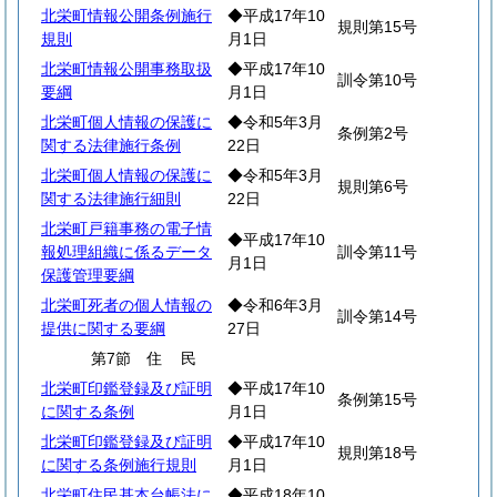
北栄町情報公開条例施行
◆平成17年10
規則第15号
規則
月1日
北栄町情報公開事務取扱
◆平成17年10
訓令第10号
要綱
月1日
北栄町個人情報の保護に
◆令和5年3月
条例第2号
関する法律施行条例
22日
北栄町個人情報の保護に
◆令和5年3月
規則第6号
関する法律施行細則
22日
北栄町戸籍事務の電子情
◆平成17年10
報処理組織に係るデータ
訓令第11号
月1日
保護管理要綱
北栄町死者の個人情報の
◆令和6年3月
訓令第14号
提供に関する要綱
27日
第7節
住
民
北栄町印鑑登録及び証明
◆平成17年10
条例第15号
に関する条例
月1日
北栄町印鑑登録及び証明
◆平成17年10
規則第18号
に関する条例施行規則
月1日
北栄町住民基本台帳法に
◆平成18年10