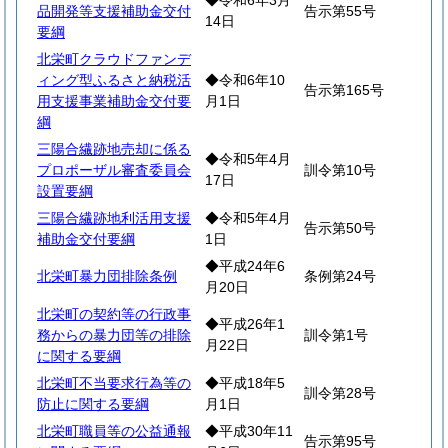
◆令和6年3月
品開発等支援補助金交付
告示第55号
14日
要綱
北栄町クラウドファンデ
ィング型ふるさと納税活
◆令和6年10
告示第165号
用支援事業補助金交付要
月1日
綱
三陽合繊跡地売却に係る
◆令和5年4月
プロポーザル審査委員会
訓令第10号
17日
設置要綱
三陽合繊跡地利活用支援
◆令和5年4月
告示第50号
補助金交付要綱
1日
◆平成24年6
北栄町暴力団排除条例
条例第24号
月20日
北栄町の契約等の行政事
◆平成26年1
務からの暴力団等の排除
訓令第1号
月22日
に関する要綱
北栄町不当要求行為等の
◆平成18年5
訓令第28号
防止に関する要綱
月1日
北栄町職員等の公益通報
◆平成30年11
告示第95号