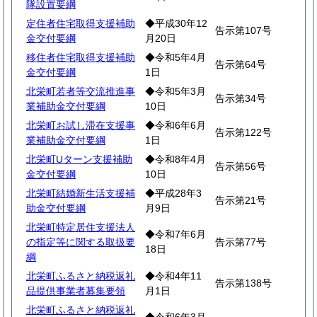
隊設置要綱
定住者住宅取得支援補助
◆平成30年12
告示第107号
金交付要綱
月20日
移住者住宅取得支援補助
◆令和5年4月
告示第64号
金交付要綱
1日
北栄町若者等交流推進事
◆令和5年3月
告示第34号
業補助金交付要綱
10日
北栄町お試し滞在支援事
◆令和6年6月
告示第122号
業補助金交付要綱
1日
北栄町Uターン支援補助
◆令和8年4月
告示第56号
金交付要綱
10日
北栄町結婚新生活支援補
◆平成28年3
告示第21号
助金交付要綱
月9日
北栄町特定居住支援法人
◆令和7年6月
の指定等に関する取扱要
告示第77号
18日
綱
北栄町ふるさと納税返礼
◆令和4年11
告示第138号
品提供事業者募集要領
月1日
北栄町ふるさと納税返礼