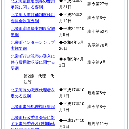
北栄町後援名義等の使用
◆平成24年5
訓令第27号
承認に関する要綱
月31日
北栄町人事評価制度検討
◆平成20年2
訓令第6号
委員会設置要綱
月12日
北栄町職員提案制度実施
◆平成24年10
訓令第52号
要綱
月9日
北栄町インターンシップ
◆令和4年5月
告示第78号
実施要綱
26日
北栄町行政視察の受入に
◆令和5年4月
伴う費用徴収等に関する
訓令第9号
1日
要綱
第2節 代理・代
決等
北栄町長の職務代理者を
◆平成17年10
規則第8号
定める規則
月1日
◆平成17年10
北栄町事務処理権限規程
訓令第8号
月1日
北栄町行政委員会等に対
◆平成17年10
する事務委任及び補助執
規則第11号
月1日