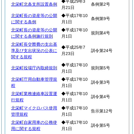
◆平成29年3
北栄町北条支所設置条例
条例第2号
月21日
北栄町長の資産等の公開
◆平成17年10
条例第9号
に関する条例
月1日
北栄町長の資産等の公開
◆平成17年10
規則第4号
に関する条例施行規則
月1日
北栄町長交際費の支出基
◆平成25年7
準及び支出状況の公表に
訓令第24号
月23日
関する規程
◆平成17年10
北栄町役場庁内取締規則
規則第5号
月1日
北栄町庁用自動車管理規
◆平成17年10
訓令第3号
程
月1日
北栄町業務連絡車設置運
◆平成17年10
訓令第4号
行規程
月1日
北栄町マイクロバス使用
◆平成17年10
告示第12号
管理規程
月1日
北栄町自家用車の公務使
◆平成17年10
訓令第5号
用に関する規程
月1日