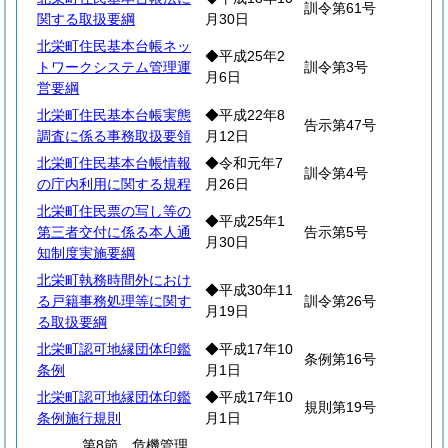
訓令第61号
関する取扱要綱
月30日
北栄町住民基本台帳ネッ
◆平成25年2
トワークシステム管理運
訓令第3号
月6日
営要綱
北栄町住民基本台帳実態
◆平成22年8
告示第47号
調査に係る事務取扱要領
月12日
北栄町住民基本台帳情報
◆令和元年7
訓令第4号
の庁内利用に関する規程
月26日
北栄町住民票の写し等の
◆平成25年1
第三者交付に係る本人通
告示第5号
月30日
知制度実施要綱
北栄町執務時間外におけ
◆平成30年11
る戸籍事務処理等に関す
訓令第26号
月19日
る取扱要綱
北栄町認可地縁団体印鑑
◆平成17年10
条例第16号
条例
月1日
北栄町認可地縁団体印鑑
◆平成17年10
規則第19号
条例施行規則
月1日
第8節 危機管理