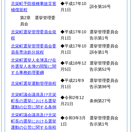
北栄町予防接種事故災害
◆平成17年10
訓令第16号
補償規程
月1日
第2章 選挙管理委
員会
北栄町選挙管理委員会規
◆平成17年10
選挙管理委員会
程
月1日
告示第1号
北栄町選挙管理委員会委
◆平成17年10
選挙管理委員会
員長専決処分規程
月1日
訓令第1号
北栄町選挙人名簿及び在
◆平成18年12
選挙管理委員会
外選挙人名簿の閲覧に関
月5日
告示第52号
する事務処理要綱
◆平成21年9
選挙管理委員会
北栄町選挙運動管理規程
月1日
告示第98号
北栄町議会議員及び北栄
◆令和2年12
町長の選挙における選挙
条例第27号
月21日
運動の公営に関する条例
北栄町議会議員及び北栄
◆令和3年3月
選挙管理委員会
町長の選挙における選挙
1日
告示第1号
運動の公営に関する規程