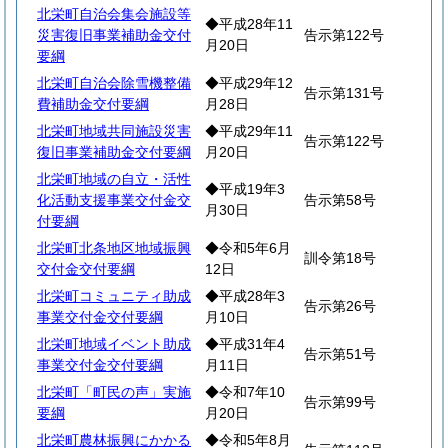
北栄町自治会集会施設等
◆平成28年11
災害復旧事業補助金交付
告示第122号
月20日
要綱
北栄町自治会除雪機整備
◆平成29年12
告示第131号
費補助金交付要綱
月28日
北栄町地域共同施設災害
◆平成29年11
告示第122号
復旧事業補助金交付要綱
月20日
北栄町地域の自立・活性
◆平成19年3
化活動支援事業交付金交
告示第58号
月30日
付要綱
北栄町北条地区地域振興
◆令和5年6月
訓令第18号
交付金交付要綱
12日
北栄町コミュニティ助成
◆平成28年3
告示第26号
事業交付金交付要綱
月10日
北栄町地域イベント助成
◆平成31年4
告示第51号
事業交付金交付要綱
月11日
北栄町「町民の声」実施
◆令和7年10
告示第99号
要綱
月20日
北栄町農林振興にかかる
◆令和5年8月