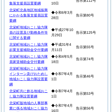
告示第112号
集落支援員設置要綱
10日
北栄町北条地区地域振興
◆令和6年3月
にかかる集落支援員設置
告示第80号
28日
要綱
北栄町地域おこし協力隊
◆平成27年10
員の設置及び勤務条件等
告示第125号
月29日
に関する要綱
北栄町地域おこし協力隊
◆平成31年4
告示第55号
起業支援補助金交付要綱
月11日
北栄町地域おこし協力隊
◆令和4年5月
告示第74号
員家賃補助金交付要綱
18日
北栄町地域おこし協力隊
インターン及びおためし
◆令和7年4月
告示第46号
地域おこし協力隊設置要
1日
綱
北栄町共に創る地域おこ
◆令和7年4月
告示第53号
し協力隊設置要綱
1日
北栄町版地域の人事部事
◆令和7年4月
業に係る地域おこし協力
告示第56号
16日