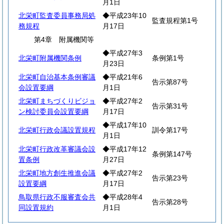
月1日
北栄町監査委員事務局処
◆平成23年10
監査規程第1号
務規程
月17日
第4章 附属機関等
◆平成27年3
北栄町附属機関条例
条例第1号
月23日
北栄町自治基本条例審議
◆平成21年6
告示第87号
会設置要綱
月1日
北栄町まちづくりビジョ
◆平成27年2
告示第31号
ン検討委員会設置要綱
月17日
◆平成17年10
北栄町行政会議設置規程
訓令第17号
月1日
北栄町行政改革審議会設
◆平成17年12
条例第147号
置条例
月27日
北栄町地方創生推進会議
◆平成27年2
告示第23号
設置要綱
月17日
鳥取県行政不服審査会共
◆平成28年4
告示第28号
同設置規約
月1日