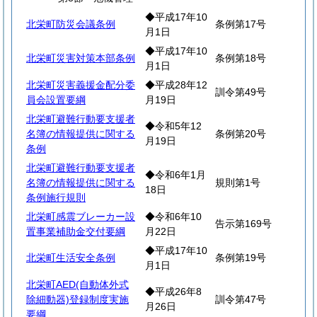
◆平成17年10
北栄町防災会議条例
条例第17号
月1日
◆平成17年10
北栄町災害対策本部条例
条例第18号
月1日
北栄町災害義援金配分委
◆平成28年12
訓令第49号
員会設置要綱
月19日
北栄町避難行動要支援者
◆令和5年12
名簿の情報提供に関する
条例第20号
月19日
条例
北栄町避難行動要支援者
◆令和6年1月
名簿の情報提供に関する
規則第1号
18日
条例施行規則
北栄町感震ブレーカー設
◆令和6年10
告示第169号
置事業補助金交付要綱
月22日
◆平成17年10
北栄町生活安全条例
条例第19号
月1日
北栄町AED(自動体外式
◆平成26年8
除細動器)登録制度実施
訓令第47号
月26日
要綱