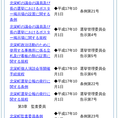
北栄町の議会の議員及び
長の選挙におけるポスタ
◆平成17年10
条例第21号
ー掲示場の設置に関する
月1日
条例
北栄町の議会の議員及び
◆平成17年10
選挙管理委員会
長の選挙におけるポスタ
月1日
告示第4号
ー掲示場に関する規程
北栄町政治活動のために
使用する事務所に係る立
◆平成17年10
選挙管理委員会
札及び看板の類の証票に
月1日
告示第5号
関する規程
北栄町個人演説会等開催
◆平成17年10
選挙管理委員会
手続規程
月1日
告示第6号
北栄町選挙公報の発行に
◆平成17年10
条例第22号
関する条例
月1日
北栄町選挙公報の発行に
◆平成17年10
選挙管理委員会
関する規程
月1日
告示第7号
第3章 監査委員
◆平成17年10
北栄町監査委員条例
条例第23号