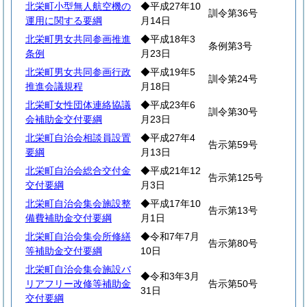
北栄町小型無人航空機の
◆平成27年10
訓令第36号
運用に関する要綱
月14日
北栄町男女共同参画推進
◆平成18年3
条例第3号
条例
月23日
北栄町男女共同参画行政
◆平成19年5
訓令第24号
推進会議規程
月18日
北栄町女性団体連絡協議
◆平成23年6
訓令第30号
会補助金交付要綱
月23日
北栄町自治会相談員設置
◆平成27年4
告示第59号
要綱
月13日
北栄町自治会総合交付金
◆平成21年12
告示第125号
交付要綱
月3日
北栄町自治会集会施設整
◆平成17年10
告示第13号
備費補助金交付要綱
月1日
北栄町自治会集会所修繕
◆令和7年7月
告示第80号
等補助金交付要綱
10日
北栄町自治会集会施設バ
◆令和3年3月
リアフリー改修等補助金
告示第50号
31日
交付要綱