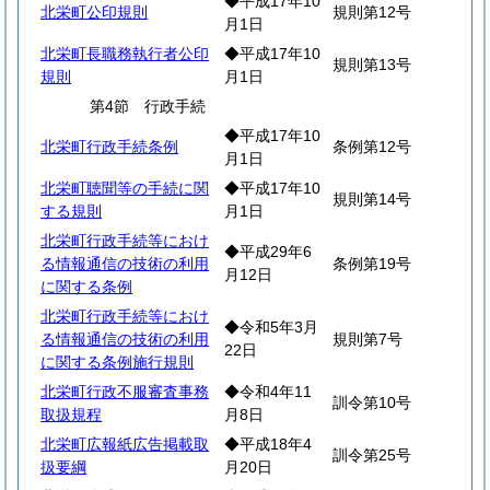
◆平成17年10
北栄町公印規則
規則第12号
月1日
北栄町長職務執行者公印
◆平成17年10
規則第13号
規則
月1日
第4節 行政手続
◆平成17年10
北栄町行政手続条例
条例第12号
月1日
北栄町聴聞等の手続に関
◆平成17年10
規則第14号
する規則
月1日
北栄町行政手続等におけ
◆平成29年6
る情報通信の技術の利用
条例第19号
月12日
に関する条例
北栄町行政手続等におけ
◆令和5年3月
る情報通信の技術の利用
規則第7号
22日
に関する条例施行規則
北栄町行政不服審査事務
◆令和4年11
訓令第10号
取扱規程
月8日
北栄町広報紙広告掲載取
◆平成18年4
訓令第25号
扱要綱
月20日