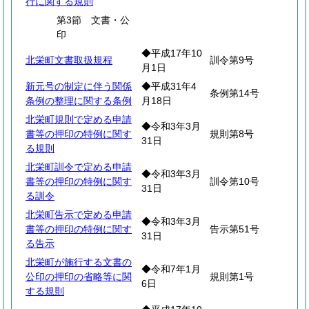
行に関する規則
第3節 文書・公
印
◆平成17年10
北栄町文書取扱規程
訓令第9号
月1日
新元号の制定に伴う関係
◆平成31年4
条例第14号
条例の整理に関する条例
月18日
北栄町規則で定める申請
◆令和3年3月
書等の押印の特例に関す
規則第8号
31日
る規則
北栄町訓令で定める申請
◆令和3年3月
書等の押印の特例に関す
訓令第10号
31日
る訓令
北栄町告示で定める申請
◆令和3年3月
書等の押印の特例に関す
告示第51号
31日
る告示
北栄町が施行する文書の
◆令和7年1月
公印の押印の省略等に関
規則第1号
6日
する規則