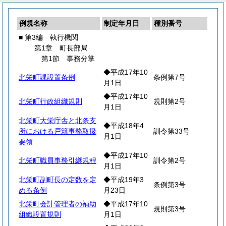
例規名称
制定年月日
種別番号
■ 第3編 執行機関
第1章 町長部局
第1節 事務分掌
◆平成17年10
北栄町課設置条例
条例第7号
月1日
◆平成17年10
北栄町行政組織規則
規則第2号
月1日
北栄町大栄庁舎と北条支
◆平成18年4
所における戸籍事務取扱
訓令第33号
月1日
要領
◆平成17年10
北栄町職員事務引継規程
訓令第2号
月1日
北栄町副町長の定数を定
◆平成19年3
条例第3号
める条例
月23日
北栄町会計管理者の補助
◆平成17年10
規則第3号
組織設置規則
月1日