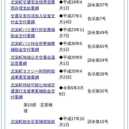
北栄町交通安全指導員費
◆平成18年4
訓令第37号
用弁償支給要綱
月1日
交通災害共済加入促進交
◆平成27年1
告示第7号
付金交付要綱
月14日
北栄町バス運行対策費補
◆平成23年11
訓令第49号
助金交付要綱
月7日
北栄町バス待合所整備費
◆平成30年6
告示第65号
補助金交付要綱
月1日
北栄町地域公共交通会議
◆平成20年9
訓令第24号
設置要綱
月1日
北栄町タクシー利用料助
◆平成25年4
告示第28号
成事業実施要綱
月23日
北栄町持続可能な地域交
◆令和5年3月
通運行支援事業補助金交
告示第32号
8日
付要綱
第10節 災害補
償
◆平成17年10
北栄町総合災害補償規程
訓令第15号
月1日