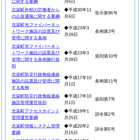
に関する要綱
月6日
北栄町外部の労働者から
◆平成30年11
告示第96号
の公益通報に関する要綱
月6日
北栄町光ファイバーネッ
◆平成23年3
トワーク施設の設置及び
条例第3号
月28日
管理に関する条例
北栄町光ファイバーネッ
トワーク施設の設置及び
◆平成23年3
規則第10号
管理に関する条例施行規
月28日
則
北栄町防災行政無線連絡
◆平成17年10
施設の設置及び管理に関
条例第11号
月1日
する条例
北栄町防災行政無線連絡
◆平成17年10
規則第7号
施設管理運営規則
月1日
北栄町アクセスポイント
◆平成19年1
訓令第2号
管理運営要綱
月25日
北栄町情報システム管理
◆平成20年2
訓令第5号
要綱
月15日